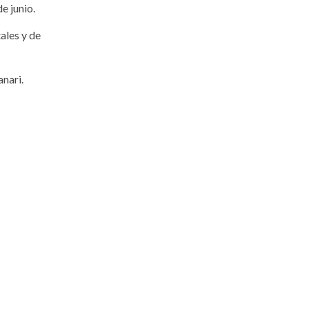
e junio.
ales y de
nari.