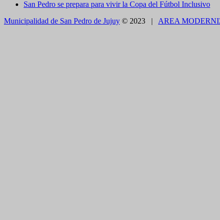
San Pedro se prepara para vivir la Copa del Fútbol Inclusivo
Municipalidad de San Pedro de Jujuy
© 2023 |
AREA MODERNI
CLOSE THIS MODULE
BROOKLYN
DIR: FORMOSA 246
Presentando el voucher de Tierra Brava accedes a un
CLOSE THIS MODULE
Como utilizarlo
¿COMO PAGAR EL ESTACIONAMIENTO?
1.CON TELÉFONO CELULAR - APP
Descargue en forma gratuita e instale en su celular la
App SE
Carga de crédito con tarjetas de débito o crédito de cualquier 