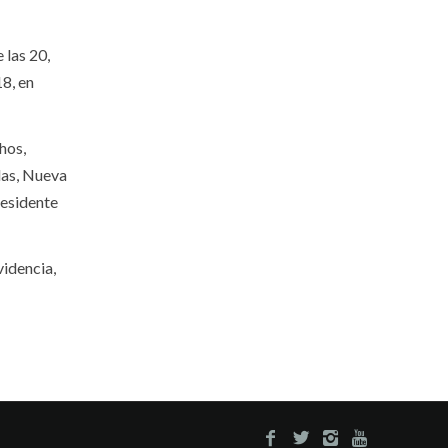
 las 20,
18, en
hos,
das, Nueva
residente
videncia,