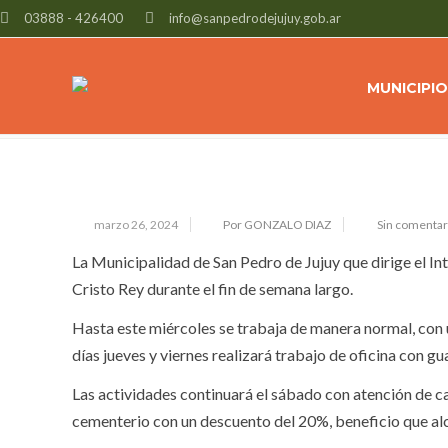
03888 - 426400
info@sanpedrodejujuy.gob.ar
FUNCIONAMIENTO DEL CEMENTERI
EL FIN DE SEMANA LARGO
MUNICIPIO
marzo 26, 2024
Por GONZALO DIAZ
Sin comentar
La Municipalidad de San Pedro de Jujuy que dirige el In
Cristo Rey durante el fin de semana largo.
Hasta este miércoles se trabaja de manera normal, con u
días jueves y viernes realizará trabajo de oficina con g
Las actividades continuará el sábado con atención de c
cementerio con un descuento del 20%, beneficio que alca