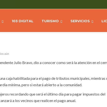
O CRISTO REY DURANTE
Home
NOTICIAS
Funci
103 DIGITAL
TURISMO
SERVICIOS
LI
ios aún
tendente Julio Bravo, dio a conocer como será la atención en el ce
na caja habilitada para el pago de tributos municipales, mientras 
uardia mínima, pero si estará abierto a la comunidad.
ajeros recordando que será el último día para pagar impuestos del
nzará a los vecinos que realicen el pago anual.