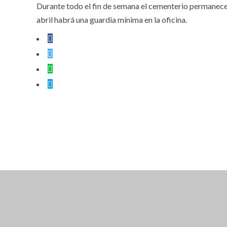
Durante todo el fin de semana el cementerio permanecerá
abril habrá una guardia mínima en la oficina.
CLOSE THIS MODULE
BROOKLYN
DIR: FORMOSA 246