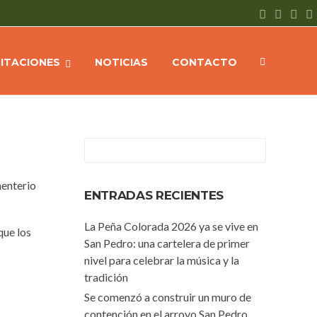
onamiento del cementerio Cristo Rey durante el fin de semana largo
CITACIONES
NOTICIAS
CONTACTO
menterio
ENTRADAS RECIENTES
La Peña Colorada 2026 ya se vive en
que los
San Pedro: una cartelera de primer
nivel para celebrar la música y la
tradición
Se comenzó a construir un muro de
contención en el arroyo San Pedro