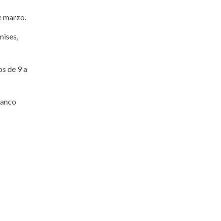
e marzo.
mises,
os de 9 a
banco