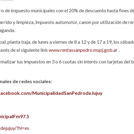
bro de impuesto municipales con el 20% de descuento hasta fines d
arrido y limpieza, impuesto automotor, canon por utilización de re
paganda.
, planta baja, de lunes a viernes de 8 a 12 y de 17 a 19, los sábad
avés de el siguiente link
www.rentassanpedro.mspj.gob.ar
.
izar tus impuestos en 3 o 6 cuotas sin interés con tarjetas del 
ales de redes sociales:
facebook.com/MunicipalidadSanPedrodeJujuy
icipalFm97.5
dejujuy/?hl=es