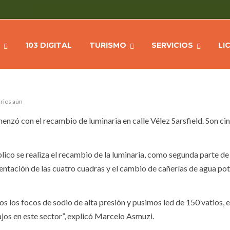
E VÉLEZ SARSFIELD
Home
Uncategor
103 DIGITAL
TURISMO
SERVICIOS
LI
rios aún
enzó con el recambio de luminaria en calle Vélez Sarsfield. Son ci
ico se realiza el recambio de la luminaria, como segunda parte de
ntación de las cuatro cuadras y el cambio de cañerías de agua pot
s los focos de sodio de alta presión y pusimos led de 150 vatios,
jos en este sector”, explicó Marcelo Asmuzi.