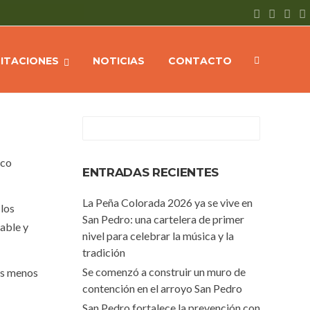
ized
NOTICIAS
Recambio de luminaria en calle Vélez Sarsfield
CITACIONES
NOTICIAS
CONTACTO
nco
ENTRADAS RECIENTES
La Peña Colorada 2026 ya se vive en
 los
San Pedro: una cartelera de primer
able y
nivel para celebrar la música y la
tradición
Se comenzó a construir un muro de
 es menos
contención en el arroyo San Pedro
San Pedro fortalece la prevención con