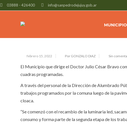
03888 - 426400
info@sanpedrodejujuy.gob.ar
RECAMBIO DE LUMINARIA EN CALL
MUNICIPIO
febrero 15, 2022
Por GONZALO DIAZ
Sin comenta
El Municipio que dirige el Doctor Julio César Bravo com
cuadras programadas.
A través del personal de la Dirección de Alumbrado Públ
trabajos programados por la comuna luego de la pavime
cloaca.
“Se comenzó con el recambio de la luminaria led, sacamo
consumo y forma parte de la segunda etapa de los traba