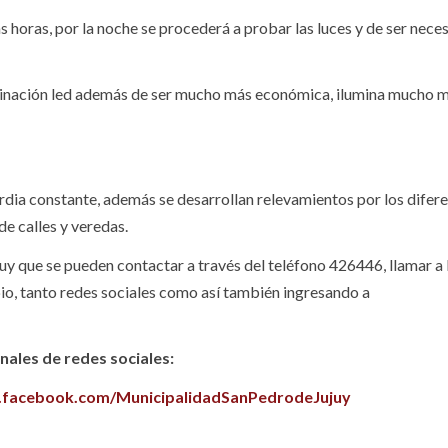
 horas, por la noche se procederá a probar las luces y de ser nece
minación led además de ser mucho más económica, ilumina mucho m
dia constante, además se desarrollan relevamientos por los difer
de calles y veredas.
uy que se pueden contactar a través del teléfono 426446, llamar a l
pio, tanto redes sociales como así también ingresando a
ales de redes sociales:
.facebook.com/MunicipalidadSanPedrodeJujuy