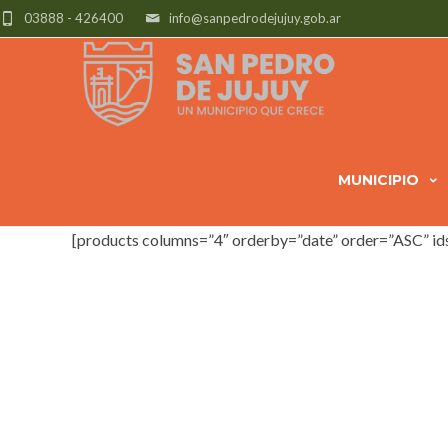
03888 - 426400
info@sanpedrodejujuy.gob.ar
MUNICIPIO
[products columns=”4″ orderby=”date” order=”ASC” ids=”1